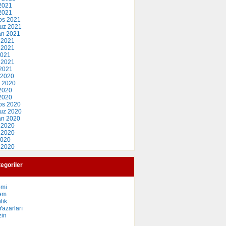
2021
 2021
os 2021
uz 2021
an 2021
 2021
 2021
2021
 2021
2021
 2020
 2020
2020
 2020
os 2020
uz 2020
an 2020
 2020
 2020
2020
 2020
egoriler
omi
em
lik
azarları
in