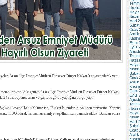
Temm
Hazir
Mayıs
Nisan
Mart 
Şubat
Ocak 
Aralık
Kasım
Ekim 
Eylül
Ağust
Temm
Hazir
Mayıs
Nisan
Şubat
yeleri Arsuz İlçe Emniyet Müdürü Dinsever Dinçer Kalkan’ı ziyaret ederek yeni
Ocak 
Aralık
Kasım
Ekim 
ü memnuniyetini dile getiren Arsuz İlçe Emniyet Müdürü Dinsever Dinçer Kalkan,
Eylül
a 24 saat boyunca azim ve gayretle görev yaptığına vurgu yaptı.
Ağust
Temm
aşkanı Levent Hakkı Yılmaz ise, “Sizleri İskenderun yakinen tanıyoruz. Yapmış
Hazir
Mayıs
lıyoruz. İTSO olarak her zaman emniyet teşkilatımızın yanında olduk. Bundan sonra
Nisan
Mart 
Şubat
Ocak 
Aralık
Kasım
an Emniyet Müdürü Dinsever Dinçer Kalkan, turizm ve tarım şehri olan