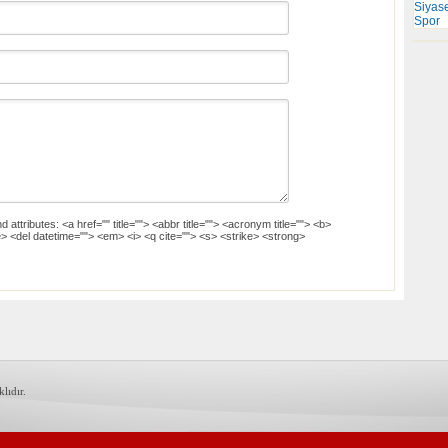
Siyas
Spor
d attributes:
<a href="" title=""> <abbr title=""> <acronym title=""> <b>
> <del datetime=""> <em> <i> <q cite=""> <s> <strike> <strong>
lıdır.