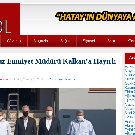
Güvenlik
Magazin
Sağlık
Siyaset
Spor
Köşe
Arş
uz Emniyet Müdürü Kalkan’a Hayırlı
Hazir
Mayıs
Mart 
Şubat
lenme
15 Eylül, 2020 @ 12:54
/
Yorum yapılmamış
Ocak 
Kasım
Ekim 
Ağust
Temm
Mayıs
Nisan
Mart 
Ocak 
Aralık
Ekim 
Eylül
Ağust