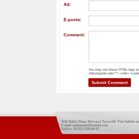
Ad:
E-posta:
Comment:
You may use these
HTML
tags an
<blockquote cite=""> <cite> <code
Telif Hakki Hatay Metropol Yayincilik Tüm hakları sak
E-mail: seyhantan@hotmail.com
Tel/Fax: 0(532) 518 00 97