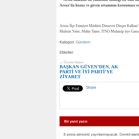
Arsuz’da huzur ve güven ortamının korunması ve 
Arsuz İlçe Emniyet Müdürü Dinsever Dinçer Kalkan’ı
Muhsin Yeter, Mahir Taner, İTSO Muhasip üye Gassa
Kategori:
Gündem
Etiketler:
← Önceki Haber
BAŞKAN GÜVEN’DEN, AK
PARTİ VE İYİ PARTİ’YE
ZİYARET
Share
Bir yanıt yazın
E-posta adresiniz yayınlanmayacak. Gerekli alanl