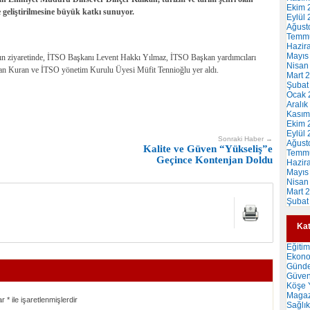
Ekim 
geliştirilmesine büyük katkı sunuyor.
Eylül
Ağust
Temm
Hazir
Mayıs
n ziyaretinde, İTSO Başkanı Levent Hakkı Yılmaz, İTSO Başkan yardımcıları
Nisan
n Kuran ve İTSO yönetim Kurulu Üyesi Müfit Tennioğlu yer aldı.
Mart 
Şubat
Ocak 
Aralık
Kasım
Ekim 
Eylül
Sonraki Haber →
Ağust
Kalite ve Güven “Yükseliş”e
Temm
Geçince Kontenjan Doldu
Hazir
Mayıs
Nisan
Mart 
Şubat
Kat
Eğitim
Ekon
Günd
Güven
Köşe Y
Magaz
ar
*
ile işaretlenmişlerdir
Sağlık