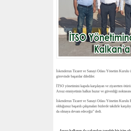
İskenderun Ticaret ve Sanayi Odası Yönetim Kurulu ü
görevinde başarılar dilediler.
İTSO yönetimini kapıda karşılayan ve ziyaretten ötür
Arsuz emniyetinin halkın huzur ve güvenliği noktasınd
İskenderun Ticaret ve Sanayi Odası Yönetim Kurulu B
olduğunuz başarılı çalışmaları bizlerde takdirle karşı
da olmaya devam edeceğiz” dedi.
Arsuz halkının da yakından tanıdığı bir isim ol